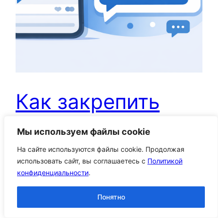
Как закрепить
комментарий в ВК
Мы используем файлы cookie
На сайте используются файлы cookie. Продолжая
использовать сайт, вы соглашаетесь с
Политикой
Запрос «Как закрепить комментарий в ВК»
конфиденциальности
.
чаще всего возникает, когда нужно управлять
вниманием аудитории под постом: подсветить
Понятно
важный ответ, правила, ссылку на акцию или
снять типовые возражения. Закреплённый